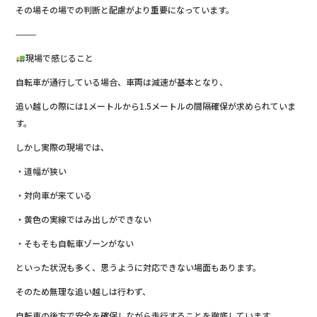
その場その場での判断と配慮がより重要になっています。
⸻
現場で感じること
自転車が通行している場合、車両は減速が基本となり、
追い越しの際には1メートルから1.5メートルの間隔確保が求められていま
す。
しかし実際の現場では、
・道幅が狭い
・対向車が来ている
・黄色の実線ではみ出しができない
・そもそも自転車ゾーンがない
といった状況も多く、思うように対応できない場面もあります。
そのため無理な追い越しは行わず、
自転車の後方で安全を確保しながら走行することを徹底しています。