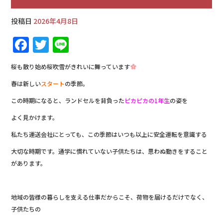
投稿日
2026年4月8日
F
T
Li
a
w
n
桜も散り始め桜吹雪がきれいに舞っています
c
it
e
春は新しい
スタート
の季節。
e
te
この時期になると、ランドセルを背負った
ピカピカの1年生
の姿を
b
r
よく見かけます。
o
o
私たち運送会社にとっても、この季節はいつも以上に安全運転を意識する
k
大切な時期です。通学に慣れていない子供たちは、思わぬ動きをすること
があります。
地域の皆様の暮らしを支える仕事だからこそ、荷物を届けるだけでなく、
子供たちの