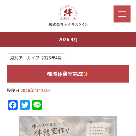
2026 4月
月別アーカイブ:
2026年4月
都城休憩室完成
投稿日
2026年4月23日
F
T
Li
a
w
n
c
it
e
e
te