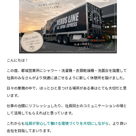
b
r
o
o
k
こんにちは！
この度、都城営業所にシャワー・洗濯機・衣類乾燥機・洗面台を設置して
社員のみなさんがより快適に過ごせるように新しく休憩所を設けました。
日々の業務の中で、ほっとひと息つける場所がある事はとても大切だと思
います。
仕事の合間にリフレッシュしたり、社員同士のコミュニケーションの場と
して活用してもらえればと思っています。
これからも
社員が安心して働ける環境づくりを大切にしながら
、より良い
会社を目指してまいります。