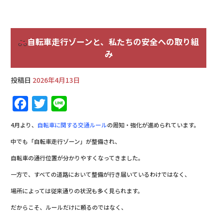
自転車走行ゾーンと、私たちの安全への取り組
み
投稿日
2026年4月13日
F
T
Li
a
w
n
4月より、
自転車に関する交通ルール
の周知・強化が進められています。
c
it
e
中でも「自転車走行ゾーン」が整備され、
e
te
自転車の通行位置が分かりやすくなってきました。
b
r
一方で、すべての道路において整備が行き届いているわけではなく、
o
o
場所によっては従来通りの状況も多く見られます。
k
だからこそ、ルールだけに頼るのではなく、