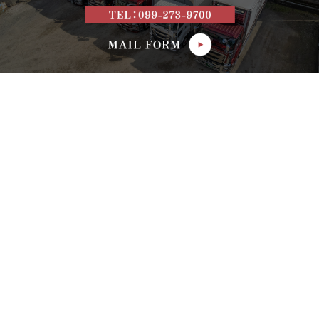
社名
株式会社ネクサスライン
事業内容
一般貨物自動車運送業
代表者
立山章
所在地
〒899-2514
鹿児島県日置市伊集院町中川1445-1
TEL
099-273-9700
FAX
099-273-9701
受付時間
平日8：30～17：30